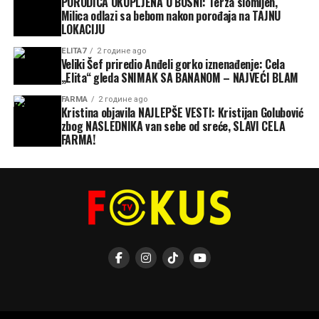
PORODICA OKUPLJENA U BOSNI: Terza slomljen,
Milica odlazi sa bebom nakon porođaja na TAJNU
LOKACIJU
ELITA7
2 године ago
Veliki Šef priredio Anđeli gorko iznenađenje: Cela
„Elita“ gleda SNIMAK SA BANANOM – NAJVEĆI BLAM
FARMA
2 године ago
Kristina objavila NAJLEPŠE VESTI: Kristijan Golubović
zbog NASLEDNIKA van sebe od sreće, SLAVI CELA
FARMA!