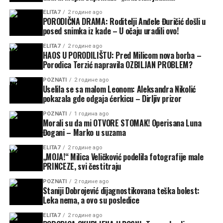
ELITA7
2 године ago
PORODIČNA DRAMA: Roditelji Anđele Đuričić došli u
posed snimka iz kade – U očaju uradili ovo!
ELITA7
2 године ago
HAOS U PORODILIŠTU: Pred Milicom nova borba –
Porodica Terzić napravila OZBILJAN PROBLEM?
POZNATI
2 године ago
Uselila se sa malom Leonom: Aleksandra Nikolić
pokazala gde odgaja ćerkicu – Dirljiv prizor
POZNATI
1 година ago
Morali su da mi OTVORE STOMAK! Operisana Luna
Đogani – Marko u suzama
ELITA7
2 године ago
„MOJA!“ Milica Veličković podelila fotografije male
PRINCEZE, svi čestitraju
POZNATI
2 године ago
Staniji Dobrojević dijagnostikovana teška bolest:
Leka nema, a ovo su posledice
ELITA7
2 године ago