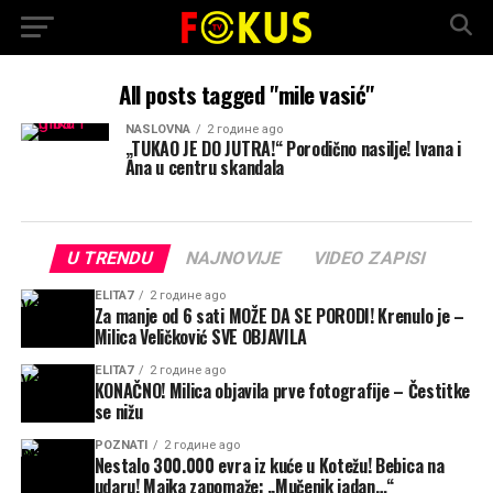
All posts tagged "mile vasić"
NASLOVNA
2 године ago
„TUKAO JE DO JUTRA!“ Porodično nasilje! Ivana i
Ana u centru skandala
U TRENDU
NAJNOVIJE
VIDEO ZAPISI
ELITA7
2 године ago
Za manje od 6 sati MOŽE DA SE PORODI! Krenulo je –
Milica Veličković SVE OBJAVILA
ELITA7
2 године ago
KONAČNO! Milica objavila prve fotografije – Čestitke
se nižu
POZNATI
2 године ago
Nestalo 300.000 evra iz kuće u Kotežu! Bebica na
udaru! Majka zapomaže: „Mučenik jadan…“