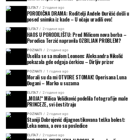
ELITA7
2 године ago
PORODIČNA DRAMA: Roditelji Anđele Đuričić došli u
posed snimka iz kade – U očaju uradili ovo!
ELITA7
2 године ago
HAOS U PORODILIŠTU: Pred Milicom nova borba –
Porodica Terzić napravila OZBILJAN PROBLEM?
POZNATI
2 године ago
Uselila se sa malom Leonom: Aleksandra Nikolić
pokazala gde odgaja ćerkicu – Dirljiv prizor
POZNATI
1 година ago
Morali su da mi OTVORE STOMAK! Operisana Luna
Đogani – Marko u suzama
ELITA7
2 године ago
„MOJA!“ Milica Veličković podelila fotografije male
PRINCEZE, svi čestitraju
POZNATI
2 године ago
Staniji Dobrojević dijagnostikovana teška bolest:
Leka nema, a ovo su posledice
ELITA7
2 године ago