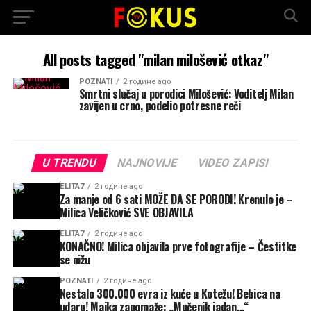
All posts tagged "milan milošević otkaz"
POZNATI
2 године ago
Smrtni slučaj u porodici Milošević: Voditelj Milan
zavijen u crno, podelio potresne reči
U TRENDU
NAJNOVIJE
VIDEO ZAPISI
ELITA7
2 године ago
Za manje od 6 sati MOŽE DA SE PORODI! Krenulo je –
Milica Veličković SVE OBJAVILA
ELITA7
2 године ago
KONAČNO! Milica objavila prve fotografije – Čestitke
se nižu
POZNATI
2 године ago
Nestalo 300.000 evra iz kuće u Kotežu! Bebica na
udaru! Majka zapomaže: „Mučenik jadan…“