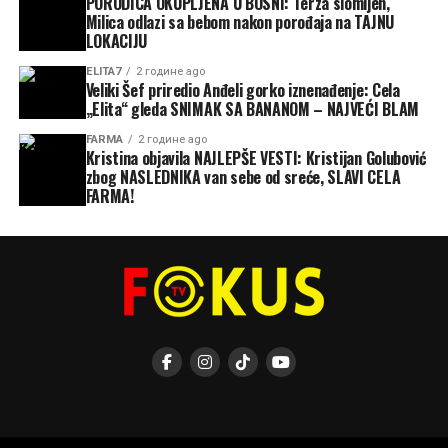
PORODICA OKUPLJENA U BOSNI: Terza slomljen,
Milica odlazi sa bebom nakon porođaja na TAJNU
LOKACIJU
ELITA7
2 године ago
Veliki Šef priredio Anđeli gorko iznenađenje: Cela
„Elita“ gleda SNIMAK SA BANANOM – NAJVEĆI BLAM
FARMA
2 године ago
Kristina objavila NAJLEPŠE VESTI: Kristijan Golubović
zbog NASLEDNIKA van sebe od sreće, SLAVI CELA
FARMA!