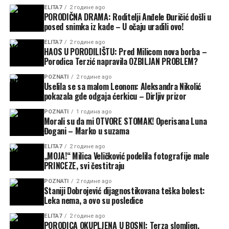
ELITA7
2 године ago
PORODIČNA DRAMA: Roditelji Anđele Đuričić došli u
posed snimka iz kade – U očaju uradili ovo!
ELITA7
2 године ago
HAOS U PORODILIŠTU: Pred Milicom nova borba –
Porodica Terzić napravila OZBILJAN PROBLEM?
POZNATI
2 године ago
Uselila se sa malom Leonom: Aleksandra Nikolić
pokazala gde odgaja ćerkicu – Dirljiv prizor
POZNATI
1 година ago
Morali su da mi OTVORE STOMAK! Operisana Luna
Đogani – Marko u suzama
ELITA7
2 године ago
„MOJA!“ Milica Veličković podelila fotografije male
PRINCEZE, svi čestitraju
POZNATI
2 године ago
Staniji Dobrojević dijagnostikovana teška bolest:
Leka nema, a ovo su posledice
ELITA7
2 године ago
PORODICA OKUPLJENA U BOSNI: Terza slomljen,