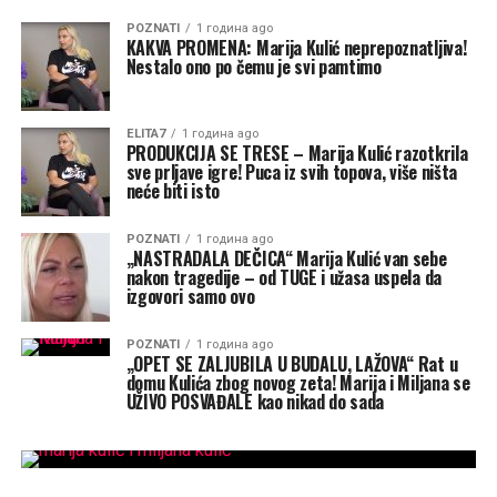
POZNATI
1 година ago
KAKVA PROMENA: Marija Kulić neprepoznatljiva!
Nestalo ono po čemu je svi pamtimo
ELITA7
1 година ago
PRODUKCIJA SE TRESE – Marija Kulić razotkrila
sve prljave igre! Puca iz svih topova, više ništa
neće biti isto
POZNATI
1 година ago
„NASTRADALA DEČICA“ Marija Kulić van sebe
nakon tragedije – od TUGE i užasa uspela da
izgovori samo ovo
POZNATI
1 година ago
„OPET SE ZALJUBILA U BUDALU, LAŽOVA“ Rat u
domu Kulića zbog novog zeta! Marija i Miljana se
UŽIVO POSVAĐALE kao nikad do sada