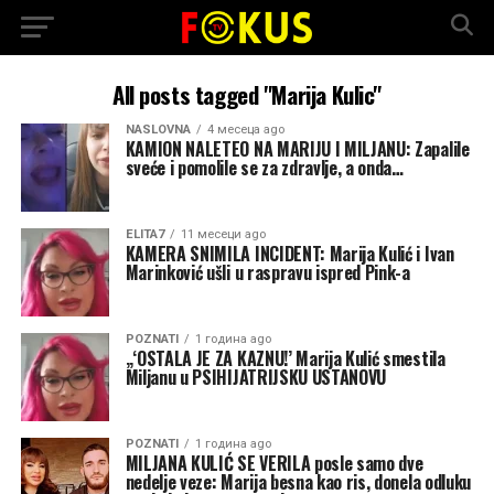
All posts tagged "Marija Kulic"
NASLOVNA
4 месеца ago
KAMION NALETEO NA MARIJU I MILJANU: Zapalile
sveće i pomolile se za zdravlje, a onda…
ELITA7
11 месеци ago
KAMERA SNIMILA INCIDENT: Marija Kulić i Ivan
Marinković ušli u raspravu ispred Pink-a
POZNATI
1 година ago
„‘OSTALA JE ZA KAZNU!’ Marija Kulić smestila
Miljanu u PSIHIJATRIJSKU USTANOVU
POZNATI
1 година ago
MILJANA KULIĆ SE VERILA posle samo dve
nedelje veze: Marija besna kao ris, donela odluku