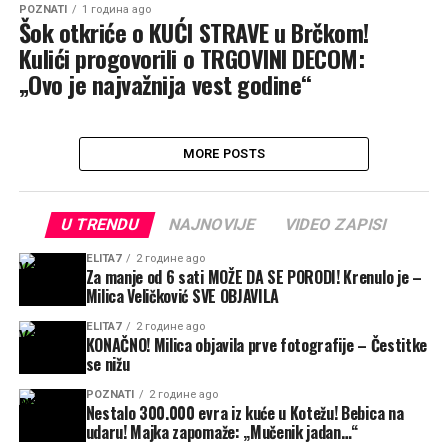
POZNATI
1 година ago
Šok otkriće o KUĆI STRAVE u Brčkom!
Kulići progovorili o TRGOVINI DECOM:
„Ovo je najvažnija vest godine“
MORE POSTS
U TRENDU
NAJNOVIJE
VIDEO ZAPISI
ELITA7
2 године ago
Za manje od 6 sati MOŽE DA SE PORODI! Krenulo je –
Milica Veličković SVE OBJAVILA
ELITA7
2 године ago
KONAČNO! Milica objavila prve fotografije – Čestitke
se nižu
POZNATI
2 године ago
Nestalo 300.000 evra iz kuće u Kotežu! Bebica na
udaru! Majka zapomaže: „Mučenik jadan…“