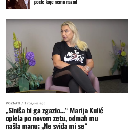
posle koje nema nazad
POZNATI
1 година ago
„Siniša bi ga zgazio…“ Marija Kulić
oplela po novom zetu, odmah mu
našla manu: „Ne sviđa mi se“