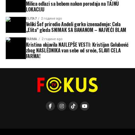
Milica odlazi sa bebom nakon porođaja na TAJNU
LOKACIJU
ELITA7
2 године ago
Veliki Šef priredio Anđeli gorko iznenađenje: Cela
„Elita“ gleda SNIMAK SA BANANOM – NAJVEĆI BLAM
FARMA
2 године ago
Kristina objavila NAJLEPŠE VESTI: Kristijan Golubović
zbog NASLEDNIKA van sebe od sreće, SLAVI CELA
FARMA!