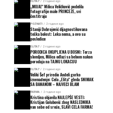
ELITA7
2 године ago
„MOJA!“ Milica Veličković podelila
fotografije male PRINCEZE, svi
čestitraju
POZNATI
2 године ago
Staniji Dobrojević dijagnostikovana
teška bolest: Leka nema, a ovo su
posledice
ELITA7
2 године ago
PORODICA OKUPLJENA U BOSNI: Terza
slomljen, Milica odlazi sa bebom nakon
porođaja na TAJNU LOKACIJU
ELITA7
2 године ago
Veliki Šef priredio Anđeli gorko
iznenađenje: Cela „Elita“ gleda SNIMAK
SA BANANOM – NAJVEĆI BLAM
FARMA
2 године ago
Kristina objavila NAJLEPŠE VESTI:
Kristijan Golubović zbog NASLEDNIKA
van sebe od sreće, SLAVI CELA FARMA!