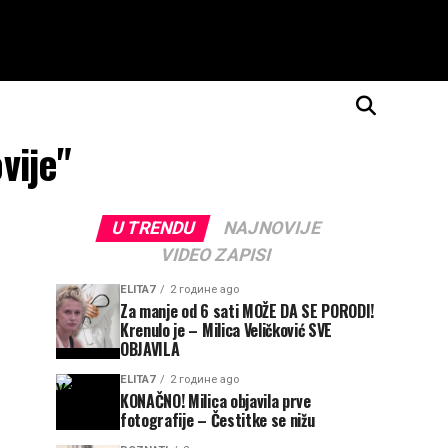
vije"
U TRENDU
NAJNOVIJE
VIDEO ZAPISI
ELITA7
2 године ago
Za manje od 6 sati MOŽE DA SE PORODI!
Krenulo je – Milica Veličković SVE
OBJAVILA
ELITA7
2 године ago
KONAČNO! Milica objavila prve
fotografije – Čestitke se nižu