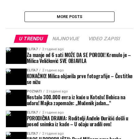
MORE POSTS
U TRENDU
NAJNOVIJE
VIDEO ZAPISI
ELITA7
2 године ago
Za manje od 6 sati MOŽE DA SE PORODI! Krenulo je –
Milica Veličković SVE OBJAVILA
ELITA7
2 године ago
KONAČNO! Milica objavila prve fotografije – Čestitke
se nižu
POZNATI
2 године ago
Nestalo 300.000 evra iz kuće u Kotežu! Bebica na
udaru! Majka zapomaže: „Mučenik jadan…“
ELITA7
2 године ago
PORODIČNA DRAMA: Roditelji Anđele Đuričić došli u
posed snimka iz kade – U očaju uradili ovo!
ELITA7
2 године ago