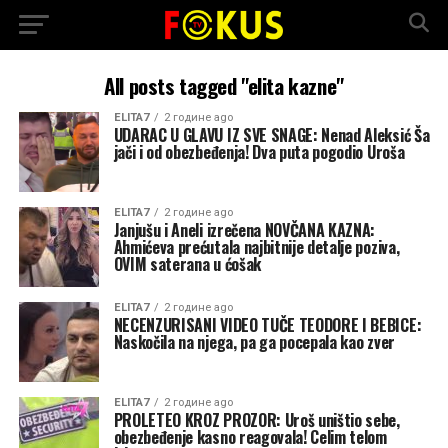
All posts tagged "elita kazne"
ELITA7
2 године ago
UDARAC U GLAVU IZ SVE SNAGE: Nenad Aleksić Ša
jači i od obezbeđenja! Dva puta pogodio Uroša
ELITA7
2 године ago
Janjušu i Aneli izrečena NOVČANA KAZNA:
Ahmićeva prećutala najbitnije detalje poziva,
OVIM saterana u ćošak
ELITA7
2 године ago
NECENZURISANI VIDEO TUČE TEODORE I BEBICE:
Naskočila na njega, pa ga pocepala kao zver
ELITA7
2 године ago
PROLETEO KROZ PROZOR: Uroš uništio sebe,
obezbeđenje kasno reagovala! Celim telom