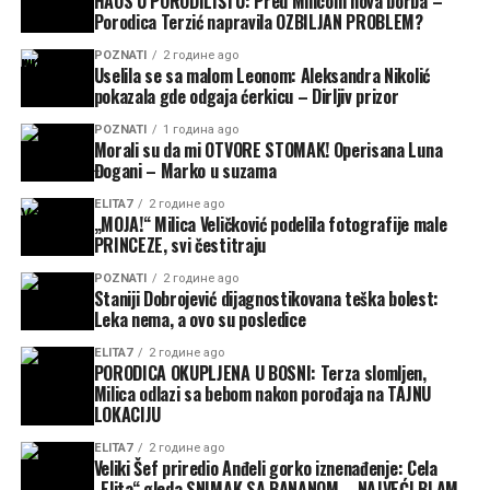
HAOS U PORODILIŠTU: Pred Milicom nova borba –
Porodica Terzić napravila OZBILJAN PROBLEM?
POZNATI
2 године ago
Uselila se sa malom Leonom: Aleksandra Nikolić
pokazala gde odgaja ćerkicu – Dirljiv prizor
POZNATI
1 година ago
Morali su da mi OTVORE STOMAK! Operisana Luna
Đogani – Marko u suzama
ELITA7
2 године ago
„MOJA!“ Milica Veličković podelila fotografije male
PRINCEZE, svi čestitraju
POZNATI
2 године ago
Staniji Dobrojević dijagnostikovana teška bolest:
Leka nema, a ovo su posledice
ELITA7
2 године ago
PORODICA OKUPLJENA U BOSNI: Terza slomljen,
Milica odlazi sa bebom nakon porođaja na TAJNU
LOKACIJU
ELITA7
2 године ago
Veliki Šef priredio Anđeli gorko iznenađenje: Cela
„Elita“ gleda SNIMAK SA BANANOM – NAJVEĆI BLAM