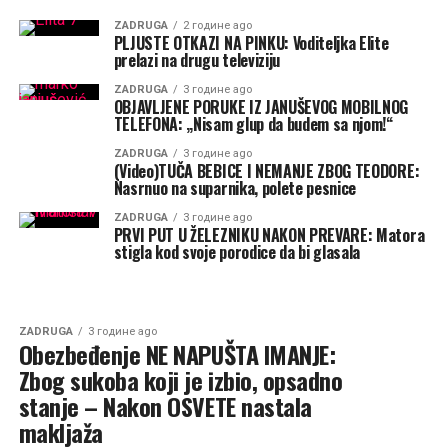
ZADRUGA
2 године ago
PLJUSTE OTKAZI NA PINKU: Voditeljka Elite
prelazi na drugu televiziju
ZADRUGA
3 године ago
OBJAVLJENE PORUKE IZ JANUŠEVOG MOBILNOG
TELEFONA: „Nisam glup da budem sa njom!“
ZADRUGA
3 године ago
(Video)TUČA BEBICE I NEMANJE ZBOG TEODORE:
Nasrnuo na suparnika, polete pesnice
ZADRUGA
3 године ago
PRVI PUT U ŽELEZNIKU NAKON PREVARE: Matora
stigla kod svoje porodice da bi glasala
ZADRUGA
3 године ago
Obezbeđenje NE NAPUŠTA IMANJE:
Zbog sukoba koji je izbio, opsadno
stanje – Nakon OSVETE nastala
makljaža