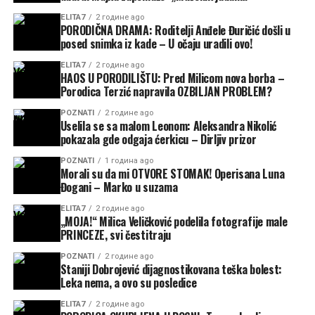
ELITA7
2 године ago
PORODIČNA DRAMA: Roditelji Anđele Đuričić došli u
posed snimka iz kade – U očaju uradili ovo!
ELITA7
2 године ago
HAOS U PORODILIŠTU: Pred Milicom nova borba –
Porodica Terzić napravila OZBILJAN PROBLEM?
POZNATI
2 године ago
Uselila se sa malom Leonom: Aleksandra Nikolić
pokazala gde odgaja ćerkicu – Dirljiv prizor
POZNATI
1 година ago
Morali su da mi OTVORE STOMAK! Operisana Luna
Đogani – Marko u suzama
ELITA7
2 године ago
„MOJA!“ Milica Veličković podelila fotografije male
PRINCEZE, svi čestitraju
POZNATI
2 године ago
Staniji Dobrojević dijagnostikovana teška bolest:
Leka nema, a ovo su posledice
ELITA7
2 године ago