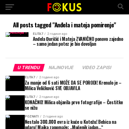
All posts tagged "Anđela i mateja pomirenje"
ELITA7
2 године ago
Anđela Đuričić i Mateja ZVANIČNO ponovo zajedno
– samo jedan potez je bio dovoljan
U TRENDU
NAJNOVIJE
VIDEO ZAPISI
ELITA7
2 године ago
Za manje od 6 sati MOŽE DA SE PORODI! Krenulo je –
Milica Veličković SVE OBJAVILA
ELITA7
2 године ago
KONAČNO! Milica objavila prve fotografije – Čestitke
se nižu
POZNATI
2 године ago
Nestalo 300.000 evra iz kuće u Kotežu! Bebica na
udaru! Majka zapomaže: „Mučenik jadan…“