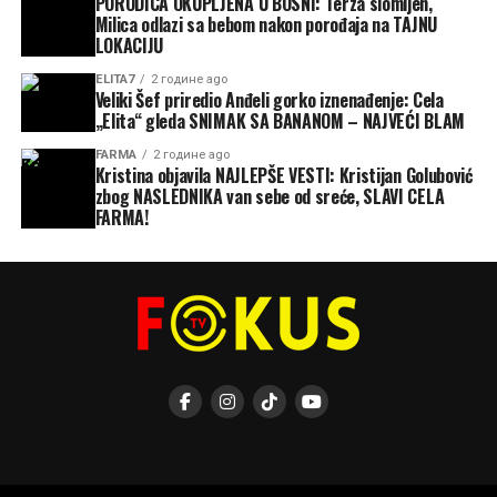
PORODICA OKUPLJENA U BOSNI: Terza slomljen,
Milica odlazi sa bebom nakon porođaja na TAJNU
LOKACIJU
ELITA7
2 године ago
Veliki Šef priredio Anđeli gorko iznenađenje: Cela
„Elita“ gleda SNIMAK SA BANANOM – NAJVEĆI BLAM
FARMA
2 године ago
Kristina objavila NAJLEPŠE VESTI: Kristijan Golubović
zbog NASLEDNIKA van sebe od sreće, SLAVI CELA
FARMA!